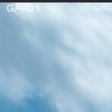
M
e
n
u